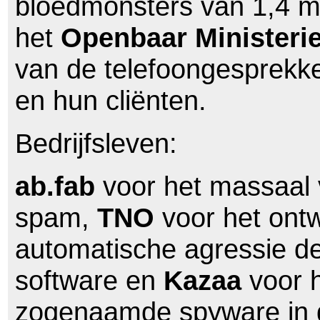
bloedmonsters van 1,4 mi
het
Openbaar Ministeri
van de telefoongesprekk
en hun cliënten.
Bedrijfsleven:
ab.fab
voor het massaal 
spam,
TNO
voor het ont
automatische agressie de
software en
Kazaa
voor 
zogenaamde spyware in 