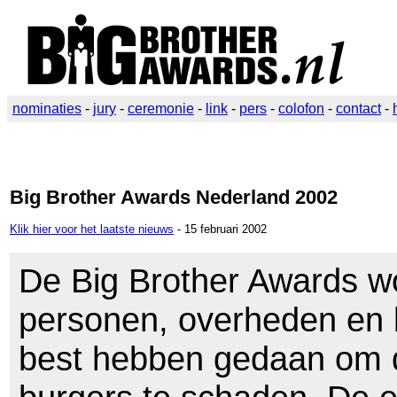
nominaties
-
jury
-
ceremonie
-
link
-
pers
-
colofon
-
contact
-
Big Brother Awards Nederland 2002
Klik hier voor het laatste nieuws
- 15 februari 2002
De Big Brother Awards wo
personen, overheden en b
best hebben gedaan om d