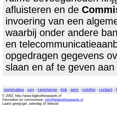
afluisteren en de
Commis
invoering van een algemen
waarbij onder andere ba
en telecommunicatieaanb
opgedragen gegevens ove
slaan en af te geven aan j
nominaties
-
jury
-
ceremonie
-
link
-
pers
-
colofon
-
contact
-
© 2002, http://www.bigbrotherawards.nl
Verzoeken en commentaar:
info@bigbrotherawards.nl
Laatst gewijzigd: zaterdag 16 februari